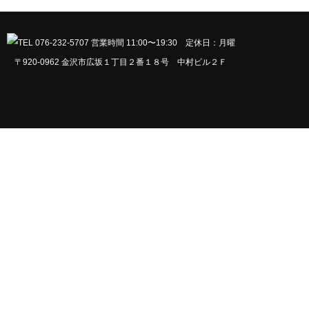
〒920-0962 金沢市広坂１丁目２番１８号 中村ビル２Ｆ